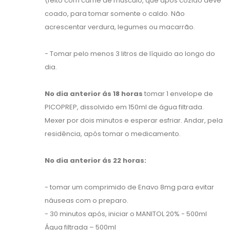
(feito com carne de músculo, que após cozido deve
coado, para tomar somente o caldo. Não
acrescentar verdura, legumes ou macarrão.
- Tomar pelo menos 3 litros de líquido ao longo do
dia.
No dia anterior ás 18 horas
tomar 1 envelope de
PICOPREP, dissolvido em 150ml de água filtrada.
Mexer por dois minutos e esperar esfriar. Andar, pela
residência, após tomar o medicamento.
No dia anterior ás 22 horas:
- tomar um comprimido de Enavo 8mg para evitar
náuseas com o preparo.
- 30 minutos após, iniciar o MANITOL 20% - 500ml
Água filtrada – 500ml